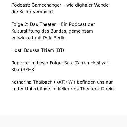
Podcast: Gamechanger – wie digitaler Wandel
die Kultur verändert
Folge 2: Das Theater – Ein Podcast der
Kulturstiftung des Bundes, gemeinsam
entwickelt mit Pola.Berlin.
Host: Boussa Thiam (BT)
Reporterin dieser Folge: Sara Zarreh Hoshyari
Kha (SZHK)
Katharina Thalbach (KAT): Wir befinden uns nun
in der Unterbühne im Keller des Theaters. Direkt
über uns finden Proben statt. Hier im Dunkeln
finden wir die imposante Grundkonstruktion der
Drehbühne. Bist du bereit, das Geheimnis der
Drehbühne zu lüften?